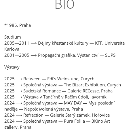
BIO
*1985, Praha
Studium
2005—2011 ⟶ Dějiny křesťanské kultury — KTF, Universita
Karlova
2001—2005 ⟶ Propagační grafika, Výstanictví — SUPŠ
Výstavy
2025 ⟶ Between — Edi‘s Weinstube, Curych
2025 ⟶ Společná výstava — The Bizart Exhibition, Curych
2025 ⟶ Sudetská Romance — Galerie RECesse, Praha
2025 ⟶ Výstava v Tančírně v Račím údolí, Javorník
2024 ⟶ Společná výstava — MAY DAY — Mys poslední
naděje — Nepo(d)volená výstava, Praha
2024 ⟶ Refraction — Galerie Starý zámek, Hořovice
2024 ⟶ Společná výstava — Pura Follia — 3Kino Art
gallery, Praha