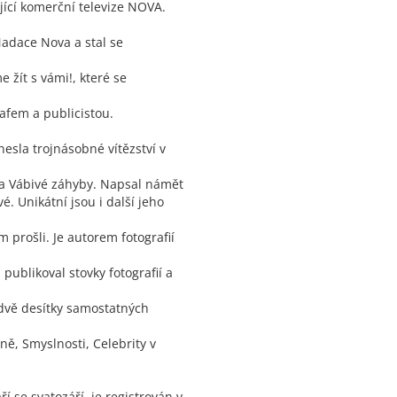
jící komerční televize NOVA.
 Nadace Nova a stal se
žít s vámi!, které se
rafem a publicistou.
nesla trojnásobné vítězství v
 a Vábivé záhyby. Napsal námět
. Unikátní jsou i další jeho
 prošli. Je autorem fotografií
 publikoval stovky fotografií a
dvě desítky samostatných
vně, Smyslnosti, Celebrity v
ří se svatozáří, je registrován v