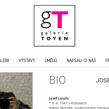
LERII
VÝSTAVY
UMĚLCI
NAPSALI O NÁS
P
BIO
JOS
Josef Louda
* 9. 4. 1947 v Klatovech
doktor filozofie, profesionální fotogra