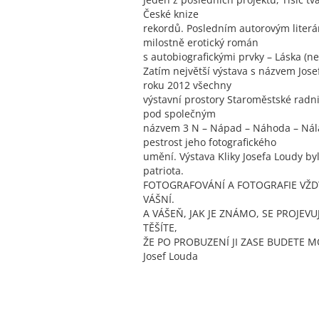
České knize
rekordů. Posledním autorovým literá
milostně erotický román
s autobiografickými prvky – Láska (ne
Zatím největší výstava s názvem Jose
roku 2012 všechny
výstavní prostory Staroměstské radni
pod společným
názvem 3 N – Nápad – Náhoda – Ná
pestrost jeho fotografického
umění. Výstava Kliky Josefa Loudy b
patriota.
FOTOGRAFOVÁNÍ A FOTOGRAFIE VŽDY
VÁŠNÍ.
A VÁŠEŇ, JAK JE ZNÁMO, SE PROJEVUJ
TĚŠÍTE,
ŽE PO PROBUZENÍ JI ZASE BUDETE
Josef Louda