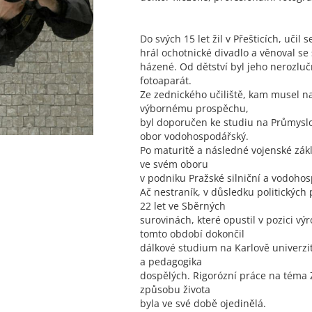
Do svých 15 let žil v Přešticích, učil s
hrál ochotnické divadlo a věnoval se
házené. Od dětství byl jeho nerozl
fotoaparát.
Ze zednického učiliště, kam musel 
výbornému prospěchu,
byl doporučen ke studiu na Průmyslo
obor vodohospodářský.
Po maturitě a následné vojenské zákl
ve svém oboru
v podniku Pražské silniční a vodoho
Ač nestraník, v důsledku politických 
22 let ve Sběrných
surovinách, které opustil v pozici v
tomto období dokončil
dálkové studium na Karlově univerzit
a pedagogika
dospělých. Rigorózní práce na téma 
způsobu života
byla ve své době ojedinělá.