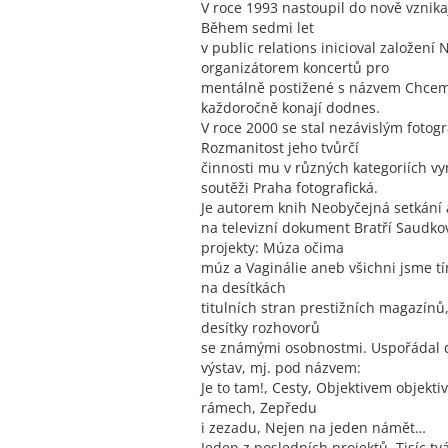
V roce 1993 nastoupil do nově vznika
Během sedmi let
v public relations inicioval založení
organizátorem koncertů pro
mentálně postižené s názvem Chceme 
každoročně konají dodnes.
V roce 2000 se stal nezávislým fotog
Rozmanitost jeho tvůrčí
činnosti mu v různých kategoriích vy
soutěži Praha fotografická.
Je autorem knih Neobyčejná setkání
na televizní dokument Bratří Saudkové
projekty: Múza očima
múz a Vaginálie aneb všichni jsme tím
na desítkách
titulních stran prestižních magazínů,
desítky rozhovorů
se známými osobnostmi. Uspořádal 
výstav, mj. pod názvem:
Je to tam!, Cesty, Objektivem objekti
rámech, Zepředu
i zezadu, Nejen na jeden námět…
Jeden z posledních projektů, Tisíc tvá