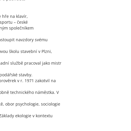
e hře na klavír,
 sportu – české
učným společníkem
nastoupit navzdory svému
vou školu stavební v Plzni,
adní službě pracoval jako mistr
spodářské stavby.
prověrek v r. 1971 zakotvil na
ýrobně technického náměstka. V
ě, obor psychologie, sociologie
Základy ekologie v kontextu