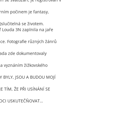
rním počinem je fantasy,
)slučitelná se životem.
f Louda 3N zaplnila na jaře
ce. Fotografie různých žánrů
lada zde dokumentovaly
yla vyznáním žižkovského
 BYLY, JSOU A BUDOU MOJÍ
E TÍM, ŽE PŘI USÍNÁNÍ SE
 MOCI USKUTEČŇOVAT…