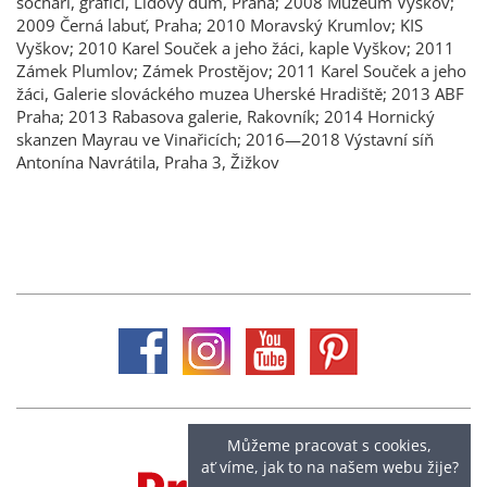
sochaři, grafici, Lidový dům, Praha; 2008 Muzeum Vyškov;
2009 Černá labuť, Praha; 2010 Moravský Krumlov; KIS
Vyškov; 2010 Karel Souček a jeho žáci, kaple Vyškov; 2011
Zámek Plumlov; Zámek Prostějov; 2011 Karel Souček a jeho
žáci, Galerie slováckého muzea Uherské Hradiště; 2013 ABF
Praha; 2013 Rabasova galerie, Rakovník; 2014 Hornický
skanzen Mayrau ve Vinařicích; 2016—2018 Výstavní síň
Antonína Navrátila, Praha 3, Žižkov
Můžeme pracovat s cookies,
ať víme, jak to na našem webu žije?