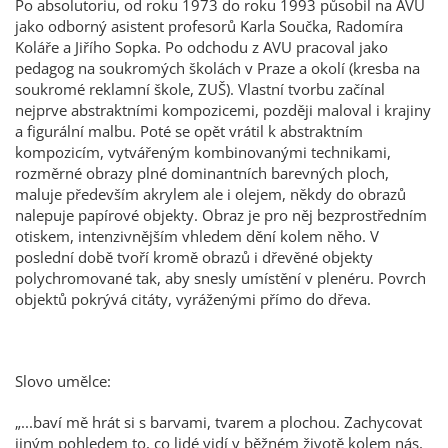
Po absolutoriu, od roku 1973 do roku 1993 působil na AVU
jako odborný asistent profesorů Karla Součka, Radomíra
Koláře a Jiřího Sopka. Po odchodu z AVU pracoval jako
pedagog na soukromých školách v Praze a okolí (kresba na
soukromé reklamní škole, ZUŠ). Vlastní tvorbu začínal
nejprve abstraktními kompozicemi, později maloval i krajiny
a figurální malbu. Poté se opět vrátil k abstraktním
kompozicím, vytvářeným kombinovanými technikami,
rozměrné obrazy plné dominantních barevných ploch,
maluje především akrylem ale i olejem, někdy do obrazů
nalepuje papírové objekty. Obraz je pro něj bezprostředním
otiskem, intenzivnějším vhledem dění kolem něho. V
poslední době tvoří kromě obrazů i dřevěné objekty
polychromované tak, aby snesly umístění v plenéru. Povrch
objektů pokrývá citáty, vyráženými přímo do dřeva.
Slovo umělce:
„...baví mě hrát si s barvami, tvarem a plochou. Zachycovat
jiným pohledem to, co lidé vidí v běžném životě kolem nás,