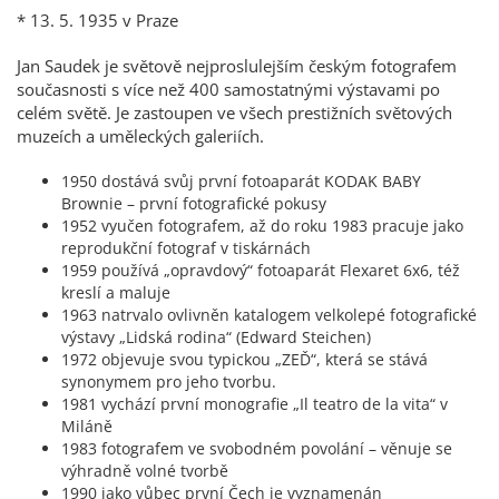
* 13. 5. 1935 v Praze
Jan Saudek je světově nejproslulejším českým fotografem
současnosti s více než 400 samostatnými výstavami po
celém světě. Je zastoupen ve všech prestižních světových
muzeích a uměleckých galeriích.
1950 dostává svůj první fotoaparát KODAK BABY
Brownie – první fotografické pokusy
1952 vyučen fotografem, až do roku 1983 pracuje jako
reprodukční fotograf v tiskárnách
1959 používá „opravdový“ fotoaparát Flexaret 6x6, též
kreslí a maluje
1963 natrvalo ovlivněn katalogem velkolepé fotografické
výstavy „Lidská rodina“ (Edward Steichen)
1972 objevuje svou typickou „ZEĎ“, která se stává
synonymem pro jeho tvorbu.
1981 vychází první monografie „Il teatro de la vita“ v
Miláně
1983 fotografem ve svobodném povolání – věnuje se
výhradně volné tvorbě
1990 jako vůbec první Čech je vyznamenán