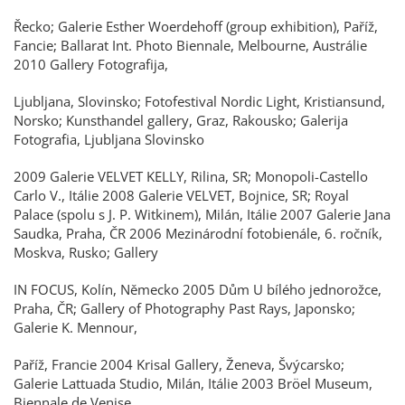
Řecko; Galerie Esther Woerdehoff (group exhibition), Paříž,
Fancie; Ballarat Int. Photo Biennale, Melbourne, Austrálie
2010 Gallery Fotografija,
Ljubljana, Slovinsko; Fotofestival Nordic Light, Kristiansund,
Norsko; Kunsthandel gallery, Graz, Rakousko; Galerija
Fotografia, Ljubljana Slovinsko
2009 Galerie VELVET KELLY, Rilina, SR; Monopoli-Castello
Carlo V., Itálie 2008 Galerie VELVET, Bojnice, SR; Royal
Palace (spolu s J. P. Witkinem), Milán, Itálie 2007 Galerie Jana
Saudka, Praha, ČR 2006 Mezinárodní fotobienále, 6. ročník,
Moskva, Rusko; Gallery
IN FOCUS, Kolín, Německo 2005 Dům U bílého jednorožce,
Praha, ČR; Gallery of Photography Past Rays, Japonsko;
Galerie K. Mennour,
Paříž, Francie 2004 Krisal Gallery, Ženeva, Švýcarsko;
Galerie Lattuada Studio, Milán, Itálie 2003 Bröel Museum,
Biennale de Venise,