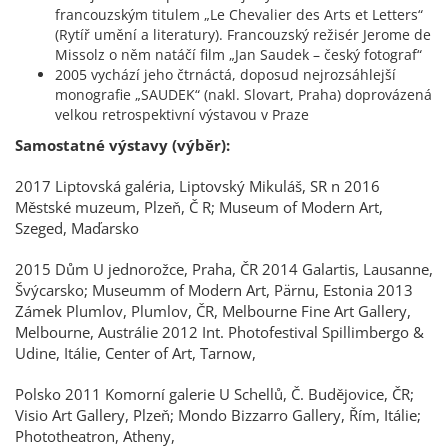
francouzským titulem „Le Chevalier des Arts et Letters“
(Rytíř umění a literatury). Francouzský režisér Jerome de
Missolz o něm natáčí film „Jan Saudek – český fotograf“
2005 vychází jeho čtrnáctá, doposud nejrozsáhlejší
monografie „SAUDEK“ (nakl. Slovart, Praha) doprovázená
velkou retrospektivní výstavou v Praze
Samostatné výstavy (výběr):
2017 Liptovská galéria, Liptovský Mikuláš, SR n 2016
Městské muzeum, Plzeň, Č R; Museum of Modern Art,
Szeged, Maďarsko
2015 Dům U jednorožce, Praha, ČR 2014 Galartis, Lausanne,
Švýcarsko; Museumm of Modern Art, Pärnu, Estonia 2013
Zámek Plumlov, Plumlov, ČR, Melbourne Fine Art Gallery,
Melbourne, Austrálie 2012 Int. Photofestival Spillimbergo &
Udine, Itálie, Center of Art, Tarnow,
Polsko 2011 Komorní galerie U Schellů, Č. Budějovice, ČR;
Visio Art Gallery, Plzeň; Mondo Bizzarro Gallery, Řím, Itálie;
Phototheatron, Atheny,