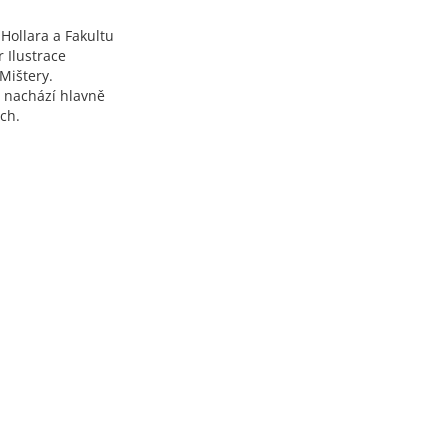
Hollara a Fakultu
 Ilustrace
 Mištery.
i nachází hlavně
ách.