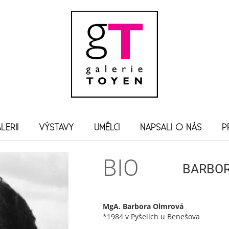
LERII
VÝSTAVY
UMĚLCI
NAPSALI O NÁS
P
BIO
BARBO
MgA. Barbora Olmrová
*1984 v Pyšelích u Benešova