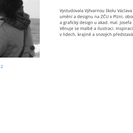
Vystudovala Výtvarnou školu Václava 
umění a designu na ZČU v Plzni, obor
a grafický design u akad. mal. Josefa
Věnuje se malbě a ilustraci. Inspirac
v lidech, krajině a snových představ
 2