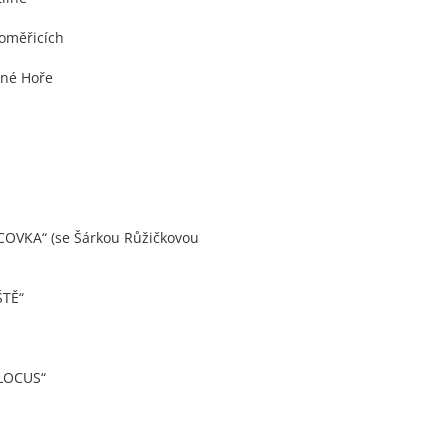
oměřicích
tné Hoře
COVKA“ (se Šárkou Růžičkovou
TĚ“
„LOCUS“