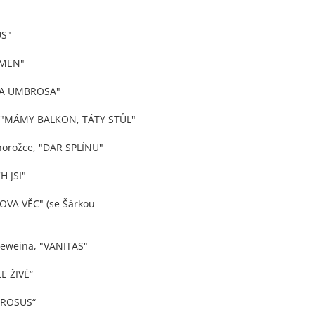
US"
MEN"
OSA UMBROSA"
, "MÁMY BALKON, TÁTY STŮL"
rožce, "DAR SPLÍNU"
H JSI"
OVA VĚC" (se Šárkou
neweina, "VANITAS"
 ŽIVÉ“
OROSUS“