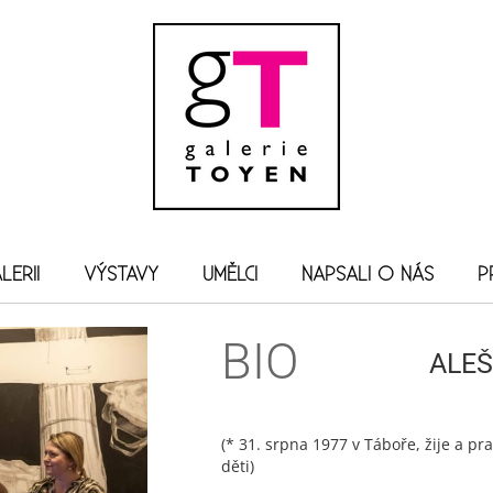
LERII
VÝSTAVY
UMĚLCI
NAPSALI O NÁS
P
BIO
ALEŠ
(* 31. srpna 1977 v Táboře, žije a pr
děti)