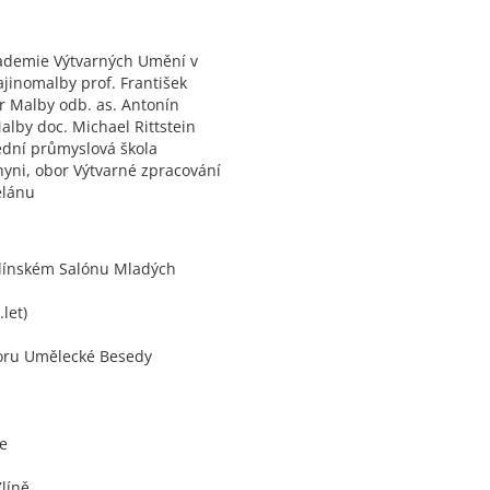
ademie Výtvarných Umění v
ajinomalby prof. František
r Malby odb. as. Antonín
Malby doc. Michael Rittstein
ední průmyslová škola
yni, obor Výtvarné zpracování
elánu
 Zlínském Salónu Mladých
let)
oru Umělecké Besedy
ze
líně