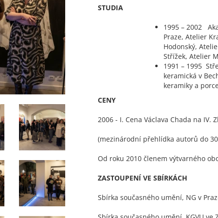
STUDIA
1995 – 2002 Ak
Praze, Atelier Kr
Hodonský, Atelie
Střížek, Atelier 
1991 – 1995 Stř
keramická v Bech
keramiky a porc
CENY
2006 - I. Cena Václava Chada na IV.
(mezinárodní přehlídka autorů do 30.
Od roku 2010 členem výtvarného ob
ZASTOUPENÍ VE SBÍRKÁCH
Sbírka současného umění, NG v Pra
Sbírka současného umění, KGVU ve Z