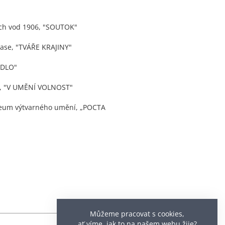
ích vod 1906, "SOUTOK"
ase, "TVÁŘE KRAJINY"
ADLO"
 "V UMĚNÍ VOLNOST"
eum výtvarného umění, „POCTA
Můžeme pracovat s cookies,
ať víme, jak to na našem webu žije?