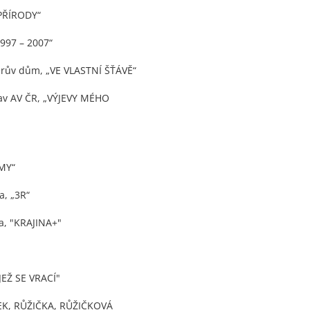
PŘÍRODY“
997 – 2007“
rův dům, „VE VLASTNÍ ŠŤÁVĚ“
av AV ČR, „VÝJEVY MÉHO
 MY“
, „3R“
a, "KRAJINA+"
JEŽ SE VRACÍ"
EK, RŮŽIČKA, RŮŽIČKOVÁ